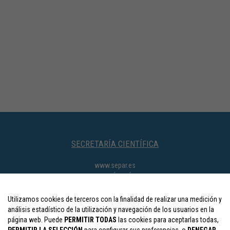
SECRETARÍA CIENTÍFICA
www.separ.es
SECRETARÍA TÉCNICA
separ@viajeseci.es
Utilizamos cookies de terceros con la finalidad de realizar una medición y
CONTACTOS
análisis estadístico de la utilización y navegación de los usuarios en la
página web. Puede
PERMITIR TODAS
las cookies para aceptarlas todas,
Colaboraciones y expo.comercial:
separ.expo@viajeseci.es