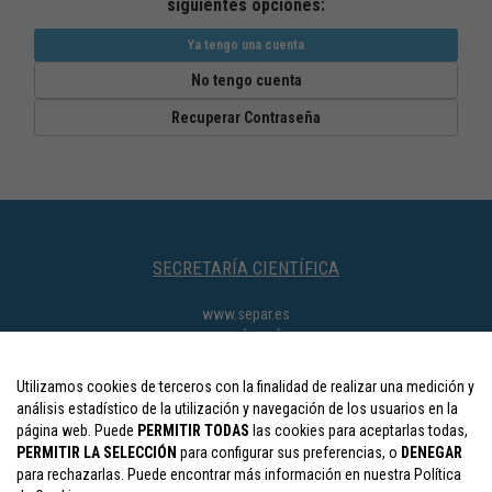
siguientes opciones:
Ya tengo una cuenta
No tengo cuenta
Recuperar Contraseña
SECRETARÍA CIENTÍFICA
www.separ.es
SECRETARÍA TÉCNICA
separ@viajeseci.es
Utilizamos cookies de terceros con la finalidad de realizar una medición y
CONTACTOS
análisis estadístico de la utilización y navegación de los usuarios en la
página web. Puede
PERMITIR TODAS
las cookies para aceptarlas todas,
Colaboraciones y expo.comercial:
separ.expo@viajeseci.es
PERMITIR LA SELECCIÓN
para configurar sus preferencias, o
DENEGAR
Inscripciones:
separ.inscripciones@viajeseci.es
para rechazarlas. Puede encontrar más información en nuestra Política
Alojamiento:
separ.alojamiento@viajeseci.es