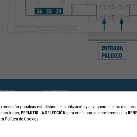
ÉCNICA
CONTACTOS
Colaboraciones y expo.comercial:
separ.expo@via
a medición y análisis estadístico de la utilización y navegación de los usuarios
Inscripciones:
separ.inscripciones@viajeseci.es
arlas todas,
PERMITIR LA SELECCIÓN
para configurar sus preferencias, o
DEN
Alojamiento:
separ.alojamiento@viajeseci.es
a Política de Cookies.
Científica y otras:
separ@viajeseci.es
ci.es