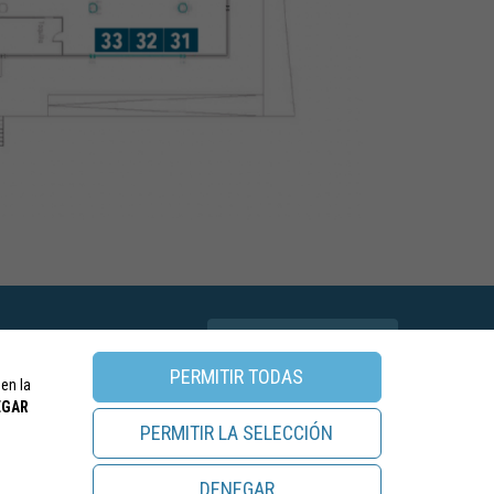
CONGRESOS ANTERIORES
jeseci.es
PERMITIR TODAS
 en la
EGAR
PERMITIR LA SELECCIÓN
DENEGAR