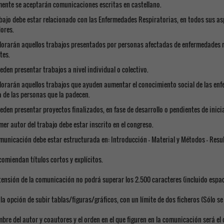
mente se aceptarán comunicaciones escritas en castellano.
rabajo debe estar relacionado con las Enfermedades Respiratorias, en todos sus asp
ores.
alorarán aquellos trabajos presentados por personas afectadas de enfermedades r
tes.
ueden presentar trabajos a nivel individual o colectivo.
alorarán aquellos trabajos que ayuden aumentar el conocimiento social de las enf
a de las personas que la padecen.
ueden presentar proyectos finalizados, en fase de desarrollo o pendientes de inicia
imer autor del trabajo debe estar inscrito en el congreso.
omunicación debe estar estructurada en: Introducción - Material y Métodos – Resu
ecomiendan títulos cortos y explícitos.
xtensión de la comunicación no podrá superar los 2.500 caracteres (incluido espa
e la opción de subir tablas/figuras/gráficos, con un límite de dos ficheros (Sólo se
mbre del autor y coautores y el orden en el que figuren en la comunicación será el 