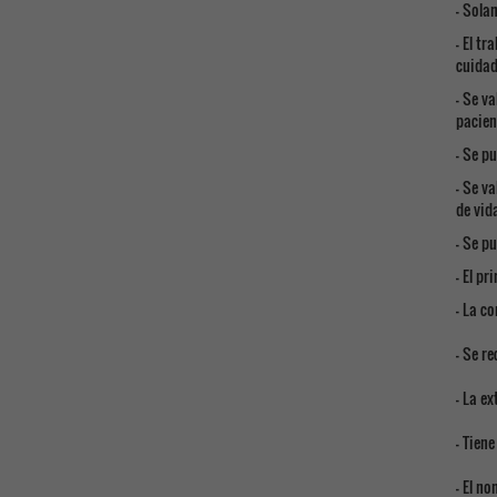
- Sola
- El t
cuidad
- Se v
pacien
- Se p
- Se v
de vid
- Se p
- El pr
- La c
- Se r
- La e
- Tien
- El no