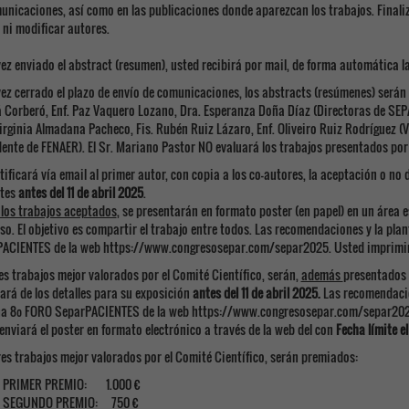
unicaciones, así como en las publicaciones donde aparezcan los trabajos. Finali
 ni modificar autores.
vez enviado el abstract (resumen), usted recibirá por mail, de forma automática la
vez cerrado el plazo de envío de comunicaciones, los abstracts (resúmenes) serán
 Corberó, Enf. Paz Vaquero Lozano, Dra. Esperanza Doña Díaz (Directoras de SEP
irginia Almadana Pacheco, Fis. Rubén Ruiz Lázaro, Enf. Oliveiro Ruiz Rodríguez (
dente de FENAER). El Sr. Mariano Pastor NO evaluará los trabajos presentados por
otificará vía email al primer autor, con copia a los co-autores, la aceptación o no
ntes
antes del 11 de abril 2025
.
 los trabajos aceptados
, se presentarán en formato poster (en papel) en un área 
so. El objetivo es compartir el trabajo entre todos. Las recomendaciones y la pla
ACIENTES de la web https://www.congresosepar.com/separ2025. Usted imprimirá y
res trabajos mejor valorados por el Comité Científico, serán,
además
presentados 
ará de los detalles para su exposición
antes del 11 de abril 2025.
Las recomendacio
a 8º FORO SeparPACIENTES de la web https://www.congresosepar.com/separ202
enviará el poster en formato electrónico a través de la web del con
Fecha límite el
tres trabajos mejor valorados por el Comité Científico, serán premiados:
PRIMER PREMIO: 1.000 €
SEGUNDO PREMIO: 750 €