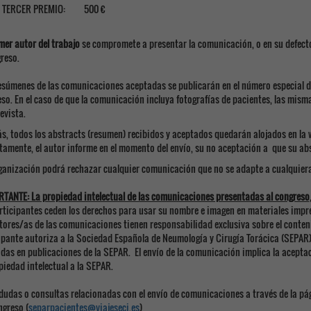
TERCER PREMIO: 500 €
mer autor del trabajo
se compromete a presentar la comunicación, o en su defecto 
greso.
resúmenes de las comunicaciones aceptadas se publicarán en el número especial d
so. En el caso de que la comunicación incluya fotografías de pacientes, las mism
evista.
s, todos los abstracts (resumen) recibidos y aceptados quedarán alojados en l
itamente, el autor informe en el momento del envío, su no aceptación a que su ab
rganización podrá rechazar cualquier comunicación que no se adapte a cualquier
TANTE: La propiedad intelectual de las comunicaciones presentadas al congreso
rticipantes ceden los derechos para usar su nombre e imagen en materiales impreso
tores/as de las comunicaciones tienen responsabilidad exclusiva sobre el conteni
ipante autoriza a la Sociedad Española de Neumología y Cirugía Torácica (SEPAR)
das en publicaciones de la SEPAR. El envío de la comunicación implica la aceptac
piedad intelectual a la SEPAR.
 dudas o consultas relacionadas con el envío de comunicaciones a través de la p
ngreso (
separpacientes@viajeseci.es
)