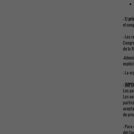
- El
pri
el con
- Los 
Congre
de la R
-Ademá
explíc
- La o
-
IMPOR
Los pa
Los au
partic
acepta
de pro
- Para
del Co