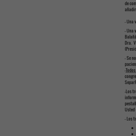
de com
añadir
- Una 
- Una 
Balañá
Dra. V
(Presi
- Se n
pacie
-
Todos
congre
SeparP
-Los t
inform
pestañ
Usted 
- Los 