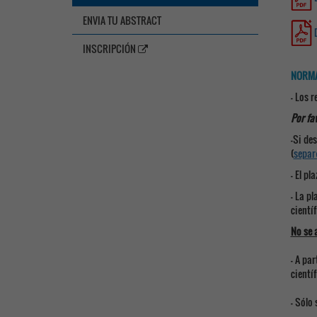
ENVIA TU ABSTRACT
INSCRIPCIÓN
NORMA
- Los 
Por fa
-Si de
(
separ
- El pl
- La p
cientí
No se 
- A pa
cientí
- Sólo