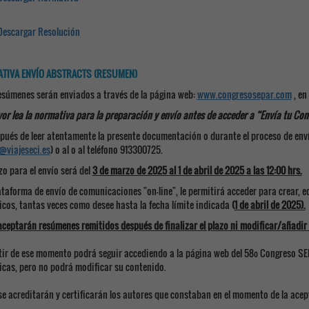
Descargar Resolución
TIVA ENVÍO ABSTRACTS (RESUMEN)
resúmenes serán enviados a través de la página web:
www.congresosepar.com
, en
vor lea la normativa para la preparación y envío antes de acceder a “Envía tu Co
spués de leer atentamente la presente documentación o durante el proceso de enví
@viajeseci.es
) o al o al teléfono 913300725.
azo para el envío será del
3 de marzo
d
e 2025 al 1 de abril de 2025 a las 12:00 hrs.
lataforma de envío de comunicaciones "on–line", le permitirá acceder para crear, e
ficos, tantas veces como desee hasta la fecha límite indicada
(
1 de abril de 2025).
aceptarán resúmenes remitidos después de finalizar el plazo ni modificar/añadir
rtir de ese momento podrá seguir accediendo a la página web del 58º Congreso S
ficas, pero no podrá modificar su contenido.
 se acreditarán y certificarán los autores que constaban en el momento de la ace