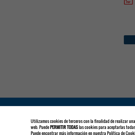
SECRETARÍA CIENTÍFICA
SECRETARIA TÉCNICA
Utilizamos cookies de terceros con la finalidad de realizar una
web. Puede
PERMITIR TODAS
las cookies para aceptarlas toda
Puede encontrar más información en nuestra Política de Cooki