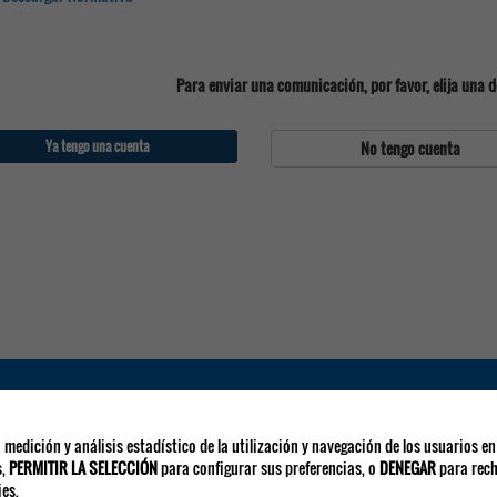
Para enviar una comunicación, por favor, elija una d
Ya tengo una cuenta
No tengo cuenta
DIRECCIONES EMAIL
Colaboraciones y expo.comercial:
separ.expo@viajeseci.es
 medición y análisis estadístico de la utilización y navegación de los usuarios en
Inscripciones:
separ.inscripciones@viajeseci.es
s,
PERMITIR LA SELECCIÓN
para configurar sus preferencias, o
DENEGAR
para rech
Alojamiento:
separ.alojamiento@viajeseci.es
es.