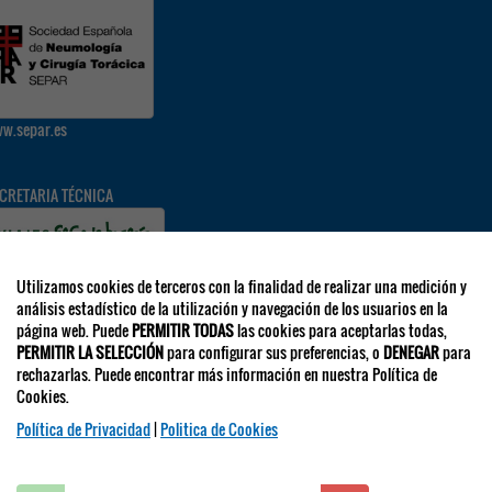
w.separ.es
CRETARIA TÉCNICA
Utilizamos cookies de terceros con la finalidad de realizar una medición y
par@viajeseci.es
análisis estadístico de la utilización y navegación de los usuarios en la
página web. Puede
PERMITIR TODAS
las cookies para aceptarlas todas,
PERMITIR LA SELECCIÓN
para configurar sus preferencias, o
DENEGAR
para
RECCIONES EMAIL
rechazarlas. Puede encontrar más información en nuestra Política de
laboraciones y expo.comercial:
separ.expo@viajeseci.es
Cookies.
scripciones:
separ.inscripciones@viajeseci.es
ojamiento:
Política de Privacidad
separ.alojamiento@viajeseci.es
|
Politica de Cookies
entífica y otras:
separ@viajeseci.es